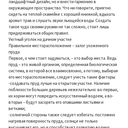
ландшафтный дизайн, но и внести гармонию в
окружающее пространство. Что ни говорите, приятно
сидеть на теплой скамейке с хорошей книжкой, вдыхать
аромат трав и слушать звуки льющейся воды. Создать
такое чудо своими руками не так сложно, стоит лишь
придерживаться общих правил.
Уютный уголок на дачном участке
Правильное месторасположение – залог ухоженного
пруда
Первое, о чем стоит задуматься, – это выбор места. Ведь
пруд – это живой организм, определенная биологическая
система, в которой все взаимосвязано, а потому, выбирая
его месторасположение, следует учесть такие факторы:
-создавать пруд лучше на открытом участке. Наличие
поблизости больших деревьев нежелательно: во-первых,
их корни могут повредить искусственный водоем, а во-
вторых – будут засорять его опавшими листьями и
ветками;
-солнечной стороны также следует избегать: постоянно
нагревая поверхность пруда, солнце не только
высушивает его, но и способствует развитию водных