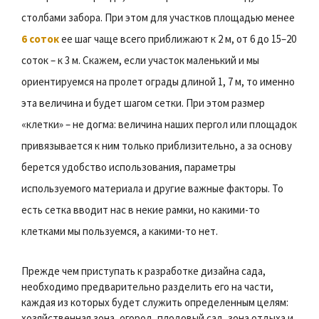
столбами забора. При этом для участков площадью менее
6 соток
ее шаг чаще всего приближают к 2 м, от 6 до 15–20
соток – к 3 м. Скажем, если участок маленький и мы
ориентируемся на пролет ограды длиной 1, 7 м, то именно
эта величина и будет шагом сетки. При этом размер
«клетки» – не догма: величина наших пергол или площадок
привязывается к ним только приблизительно, а за основу
берется удобство использования, параметры
используемого материала и другие важные факторы. То
есть сетка вводит нас в некие рамки, но какими-то
клетками мы пользуемся, а какими-то нет.
Прежде чем приступать к разработке дизайна сада,
необходимо предварительно разделить его на части,
каждая из которых будет служить определенным целям:
хозяйственная зона, огород, плодовый сад, зона отдыха и