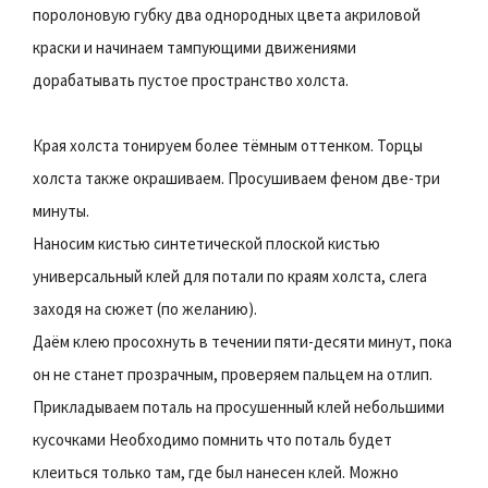
поролоновую губку два однородных цвета акриловой
краски и начинаем тампующими движениями
дорабатывать пустое пространство холста.
Края холста тонируем более тёмным оттенком. Торцы
холста также окрашиваем. Просушиваем феном две-три
минуты.
Наносим кистью синтетической плоской кистью
универсальный клей для потали по краям холста, слега
заходя на сюжет (по желанию).
Даём клею просохнуть в течении пяти-десяти минут, пока
он не станет прозрачным, проверяем пальцем на отлип.
Прикладываем поталь на просушенный клей небольшими
кусочками Необходимо помнить что поталь будет
клеиться только там, где был нанесен клей. Можно