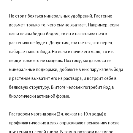
Не стоит бояться минеральных удобрений. Растение
возьмет только то, чего ему не хватает. Например, если
наши почвы бедны йодом, то он и накапливаться в
растениях не будет. Допустим, считается, что перец
набирает много йода. Но если в почве его мало, то и в
перце тоже его не сыщешь. Поэтому, когда вносите
минеральные подкормки, добавьте в них пару капель йода
и растение выхватит его из раствора, и встроит себе в
белковую структуру. В итоге человек потребит йод в
биологически активной форме.
Раствором марганцовки (2 ч. ложки на 10 л воды) в
профилактических целях опрыскивают землянику после
цветения от серой гнили. В темно-розовом растворе