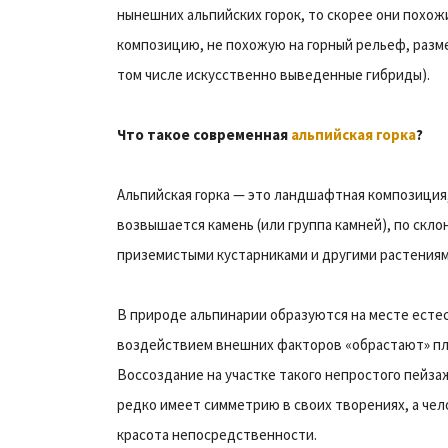
нынешних альпийских горок, то скорее они похожи
композицию, не похожую на горный рельеф, разме
том числе искусственно выведенные гибриды).
Что такое современная
альпийская горка
?
Альпийская горка — это ландшафтная композиция
возвышается камень (или группа камней), по скл
приземистыми кустарниками и другими растениям
В природе альпинарии образуются на месте есте
воздействием внешних факторов «обрастают» пл
Воссоздание на участке такого непростого пейза
редко имеет симметрию в своих творениях, а чел
красота непосредственности.