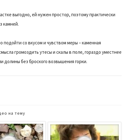
частке выгодно, ей нужен простор, поэтому практически
з камней.
о подойти со вкусом и чувством меры – каменная
мысла громоздить утесы и скалы в поле, гораздо уместнее
ли долины без броского возвышения горки.
део на тему