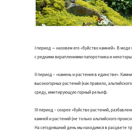
I период — назовем его «буйство камней». В моде
с редкими вкраплениями папоротника и некоторы
II период – «камень и растения в единстве». Кам
высокогорных растений (как правило, альпийско
среду, имитирующую горный рельеф.
III период – скорее «буйство растений, разбавле
камней и растений (не только альпийского проис
На сегодняшний день мы находимся в расцвете тр