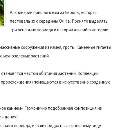
Альпинарии пришли к нам из Европы, которая
пестовала их с середины XVIII в. Принято выделять
три основных периода в истории альпийских горок:
 массивные сооружения из камня, гроты. Каменные гиганты
х вечнозеленых растений.
ни становятся местом обитания растений. Коллекции
го происхождения) помещаются в искусственно созданную
нное камнем». Гармонично подобранная композиция из
хождения).
етьего периода, и если придраться к внешнему виду