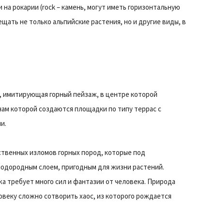
 на рокарии (rock – камень, могут иметь горизонтальную
щать не только альпийские растения, но и другие виды, в
, имитирующая горный пейзаж, в центре которой
онам которой создаются площадки по типу террас с
и.
ственных изломов горных пород, которые под
одородным слоем, пригодным для жизни растений.
жа требует много сил и фантазии от человека. Природа
овеку сложно сотворить хаос, из которого рождается