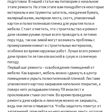
подготовки. В нашей статье мы поговорим о начальном
этапе ремонта. На этом этапе вам понадобятся некоторые
материалы и инструменты: шпатель, наждачная бумага,
малярный валик, малярная лента, скотч, упаковочный
картон и полиэтиленовая пленка для укрытия пола и
мебели. Стоит отметить, что строительство и ремонт
дачи своими руками лучше всего проводить в летнюю
пору года, так как зимой могут возникать проблемы с
промерзанием комнат и строительных материалов,
особенно во время наружных работ. Лучше всего ремонт
дачи провести летом или весной в сухую и солнечную
погоду.
Первый шаг ремонта – освобождение помещений от
мебели. Как вариант, мебель можно сдвинуть в центр
помещения и укрыть полиэтиленовой пленкой. Листами
упаковочного картона закрываем напольное покрытие, а
поверх него укладываем пленку ПХ внахлест и
проклеиваем стыки скотчем. Во время проведения
ремонта дачи кафель и линолеум можно не закрывать,
ведь они легки отмываются. Чтобы защитить плинтус от
загрязнений, приклейте на него малярную ленту, которая