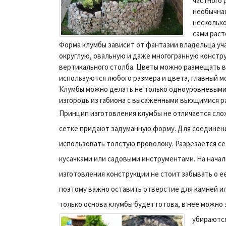
частного 
необычная
несколько
сами раст
Форма клумбы зависит от фантазии владельца уча
округлую, овальную и даже многогранную констр
вертикального столба. Цветы можно размещать в
используются любого размера и цвета, главный м
Клумбы можно делать не только одноуровневыми,
изгородь из габиона с высаженными вьющимися р
Принцип изготовления клумбы не отличается сло
сетке придают задуманную форму. Для соединен
использовать толстую проволоку. Разрезается с
кусачками или садовыми инструментами. На нача
изготовления конструкции не стоит забывать о е
поэтому важно оставить отверстие для камней ил
только основа клумбы будет готова, в нее можно
убираютс