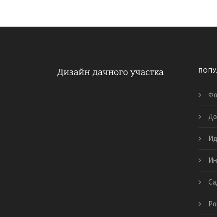
ПОПУ
Фо
Обустройство дачного участка
До
Ид
Ин
Са
Ро