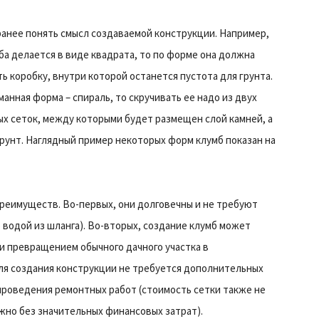
анее понять смысл создаваемой конструкции. Например,
ба делается в виде квадрата, то по форме она должна
ь коробку, внутри которой останется пустота для грунта.
манная форма – спираль, то скручивать ее надо из двух
х сеток, между которыми будет размещен слой камней, а
грунт. Наглядный пример некоторых форм клумб показан на
реимуществ. Во-первых, они долговечны и не требуют
о водой из шланга). Во-вторых, создание клумб может
и превращением обычного дачного участка в
для создания конструкции не требуется дополнительных
 проведения ремонтных работ (стоимость сетки также не
жно без значительных финансовых затрат).