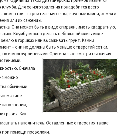
дома. Одним из таких дизайнерских приемов является
 клумба. Для ее изготовления понадобится всего
 элементов – строительная сетка, крупные камни, земля и
ения или их саженцы.
стка. Она может быть в виде спирали, иметь квадратную,
укцию. Клумбу можно делать небольшой или в виде
 землю в горшках или высаживать грунт. Камни
омент – они не должны быть меньше отверстий сетки.
 но и многоуровневыми.
Оригинально смотрится живая
астениями.
жностью. Сначала
ия можно
етка обычными
льном этапе
е наполнении,
и гравия. Как
 засыпать наполнитель.
Оставленные отверстия также
я при помощи проволоки.