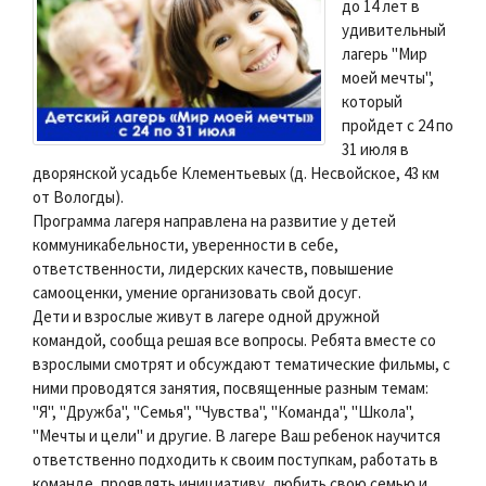
до 14 лет в
удивительный
лагерь "Мир
моей мечты",
который
пройдет с 24 по
31 июля в
дворянской усадьбе Клементьевых (д. Несвойское, 43 км
от Вологды).
Программа лагеря направлена на развитие у детей
коммуникабельности, уверенности в себе,
ответственности, лидерских качеств, повышение
самооценки, умение организовать свой досуг.
Дети и взрослые живут в лагере одной дружной
командой, сообща решая все вопросы. Ребята вместе со
взрослыми смотрят и обсуждают тематические фильмы, с
ними проводятся занятия, посвященные разным темам:
"Я", "Дружба", "Семья", "Чувства", "Команда", "Школа",
"Мечты и цели" и другие. В лагере Ваш ребенок научится
ответственно подходить к своим поступкам, работать в
команде, проявлять инициативу, любить свою семью и