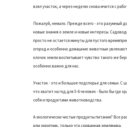
взял участок, а через неделю снова мчится с рабо
Пожалуй, немало. Прежде всего - это разумный до
новые знания о земле и новые интересы. Садовод
просто не остается минуты для пустого времяпр
огород и особенно домашние животные увлекают 
клочок земли воспитывает чувство такого же бер
особенно важно для нас.
Участок - это и большое подспорье для семьи. С 
что хватит на год для 5-6 человек - было бы где 
себя и продуктами животноводства.
А экологически чистые продукты питания? Все ра
или укропчик, только что сорванная земляника.