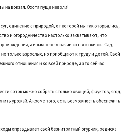
ты на вокзал. Охота пуще неволи!
суг, единение с природой, от которой мы так оторвались,
ство и огородничество настолько захватывают, что
епровождения, а иным переворачивают всю жизнь. Сад,
не только взрослых, но приобщают к труду и детей. Свой
ежного отношения и ко всей природе, а это сейчас
шести соток можно собрать столько овощей, фруктов, ягод,
хранить урожай. А кроме того, есть возможность обеспечить
сходы оправдывает свой безнитратный огурчик, редиска