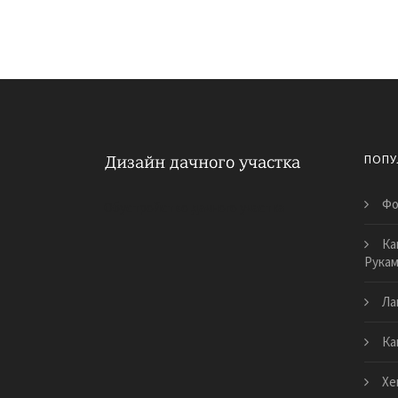
ПОПУ
Фо
Обустройство дачного участка
Ка
Рука
Ла
Ка
Хе