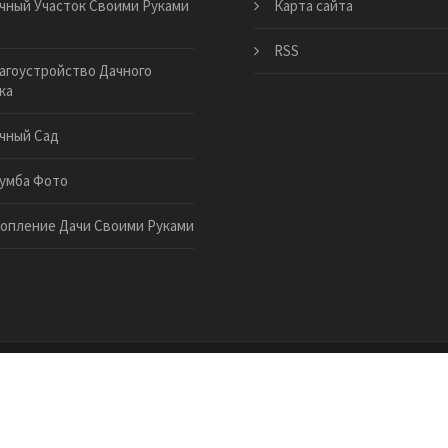
чный Участок Своими Руками
Карта сайта
RSS
агоустройство Дачного
ка
чный Сад
умба Фото
опление Дачи Своими Руками
ery-fmbc.ru